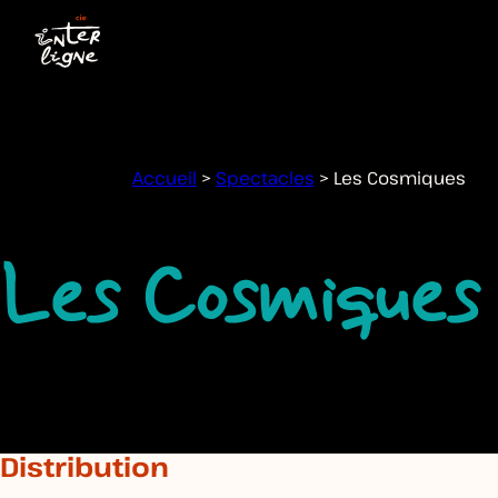
Accueil
>
Spectacles
>
Les Cosmiques
Les Cosmiques
MODALITÉS
Distribution