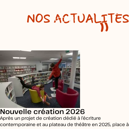
m'saouler à
NOS
ACTUALITÉS
l'utopie
Rémo Gary
Nouvelle création 2026
Après un projet de création dédié à l’écriture
contemporaine et au plateau de théâtre en 2025, place à