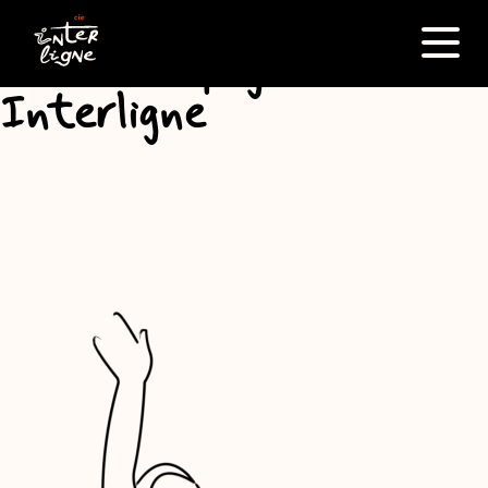
Lever de rideau
sur la compagnie
Menu
Interligne
Scènes plurielles,
regards singuliers