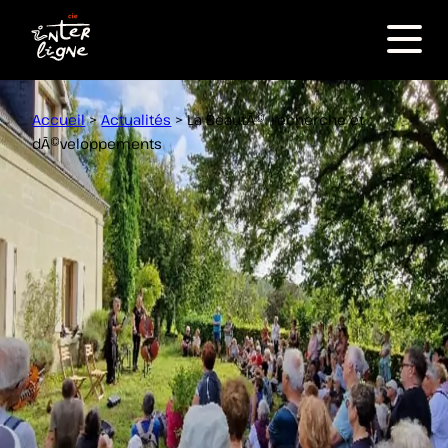
Saint-Étienne-de-Chigny : joli
succès pour la balade littéraire
Menu
(NR)
Accueil
>
Actualités
>
La BeautÃ©, recherche et
dÃ©veloppements