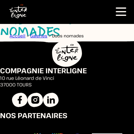
Menu
GALERIE - DUOS
NOMADES
Accueil
>
Galeries
>
Duos nomades
COMPAGNIE INTERLIGNE
10 rue Léonard de Vinci
37000 TOURS
NOS PARTENAIRES