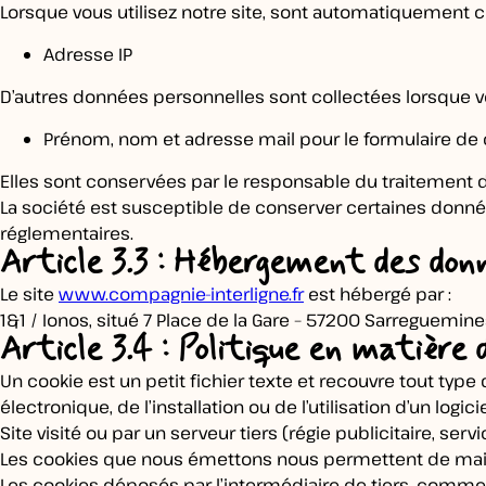
Lorsque vous utilisez notre site, sont automatiquement c
Adresse IP
D’autres données personnelles sont collectées lorsque vo
Prénom, nom et adresse mail pour le formulaire de c
Elles sont conservées par le responsable du traitement 
La société est susceptible de conserver certaines donnée
réglementaires.
Article 3.3 : Hébergement des don
Le site
www.compagnie-interligne.fr
est hébergé par :
1&1 / Ionos, situé 7 Place de la Gare – 57200 Sarreguemine
Article 3.4 : Politique en matière 
Un cookie est un petit fichier texte et recouvre tout type 
électronique, de l’installation ou de l’utilisation d’un logi
Site visité ou par un serveur tiers (régie publicitaire, se
Les cookies que nous émettons nous permettent de main
Les cookies déposés par l’intermédiaire de tiers, comme 