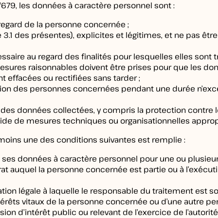
679, les données à caractère personnel sont :
u regard de la personne concernée ;
e 3.1 des présentes), explicites et légitimes, et ne pas ê
saire au regard des finalités pour lesquelles elles sont tr
s mesures raisonnables doivent être prises pour que les d
nt effacées ou rectifiées sans tarder ;
tion des personnes concernées pendant une durée n’excéd
des données collectées, y compris la protection contre le t
l’aide de mesures techniques ou organisationnelles approp
u moins une des conditions suivantes est remplie :
ses données à caractère personnel pour une ou plusieurs 
trat auquel la personne concernée est partie ou à l’exéc
tion légale à laquelle le responsable du traitement est s
térêts vitaux de la personne concernée ou d’une autre pe
ion d’intérêt public ou relevant de l’exercice de l’autorit