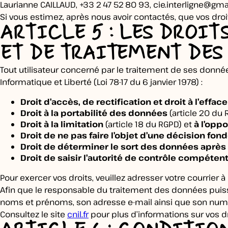
Laurianne CAILLAUD, +33 2 47 52 80 93,
cie.interligne@gm
Si vous estimez, après nous avoir contactés, que vos droi
ARTICLE 5 : LES DROIT
ET DE TRAITEMENT DES
Tout utilisateur concerné par le traitement de ses donné
Informatique et Liberté (Loi 78-17 du 6 janvier 1978) :
Droit d’accès, de rectification et droit à l’ef
Droit à la portabilité des données
(article 20 du 
Droit à la limitation
(article 18 du RGPD) et
à l’opp
Droit de ne pas faire l’objet d’une décision f
Droit de déterminer le sort des données après 
Droit de saisir l’autorité de contrôle compéten
Pour exercer vos droits, veuillez adresser votre courrier
Afin que le responsable du traitement des données puisse
noms et prénoms, son adresse e-mail ainsi que son num
Consultez le site
cnil.fr
pour plus d’informations sur vos dr