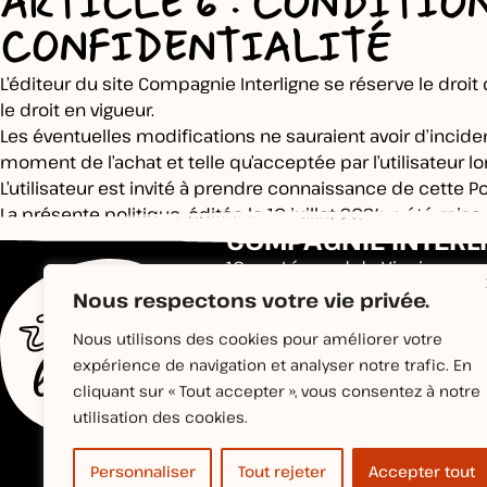
ARTICLE 6 : CONDITIO
CONFIDENTIALITÉ
L’éditeur du site Compagnie Interligne se réserve le droit
le droit en vigueur.
Les éventuelles modifications ne sauraient avoir d’incide
moment de l’achat et telle qu’acceptée par l’utilisateur lor
L’utilisateur est invité à prendre connaissance de cette Po
La présente politique, éditée le 10 juillet 2024, a été mise à
COMPAGNIE INTERL
10 rue Léonard de Vinci
37000 TOURS
Nous respectons votre vie privée.
Nous utilisons des cookies pour améliorer votre
expérience de navigation et analyser notre trafic. En
cliquant sur « Tout accepter », vous consentez à notre
utilisation des cookies.
Personnaliser
Tout rejeter
Accepter tout