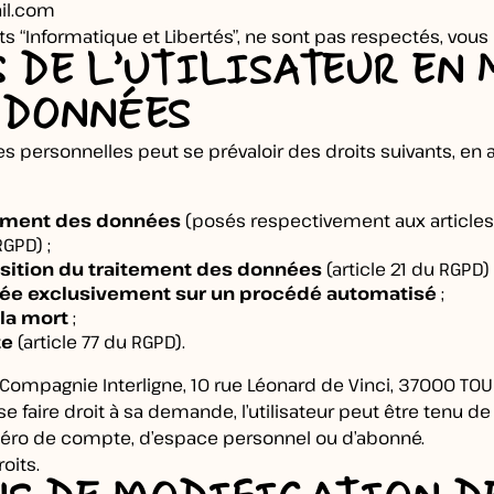
ail.com
ts “Informatique et Libertés”, ne sont pas respectés, vous
S DE L’UTILISATEUR EN
 DONNÉES
es personnelles peut se prévaloir des droits suivants, en
facement des données
(posés respectivement aux articles 1
RGPD) ;
osition du traitement des données
(article 21 du RGPD) 
ondée exclusivement sur un procédé automatisé
;
la mort
;
te
(article 77 du RGPD).
 à Compagnie Interligne, 10 rue Léonard de Vinci, 37000 TO
 faire droit à sa demande, l’utilisateur peut être tenu d
éro de compte, d’espace personnel ou d’abonné.
oits.